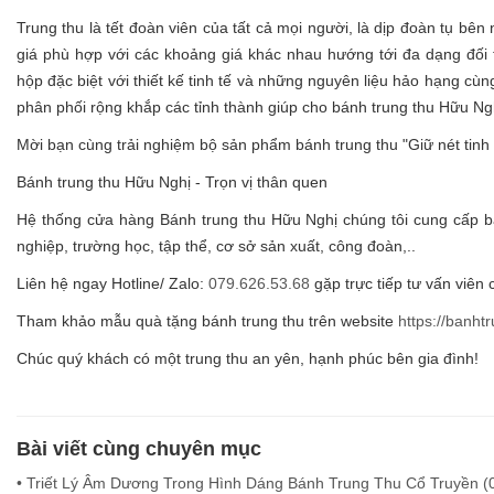
Trung thu là tết đoàn viên của tất cả mọi người, là dịp đoàn tụ bên
giá phù hợp với các khoảng giá khác nhau hướng tới đa dạng đối
hộp đặc biệt với thiết kế tinh tế và những nguyên liệu hảo hạng cù
phân phối rộng khắp các tỉnh thành giúp cho bánh trung thu Hữu Ng
Mời bạn cùng trải nghiệm bộ sản phẩm bánh trung thu "Giữ nét tinh 
Bánh trung thu Hữu Nghị - Trọn vị thân quen
Hệ thống cửa hàng Bánh trung thu Hữu Nghị chúng tôi cung cấp bá
nghiệp, trường học, tập thể, cơ sở sản xuất, công đoàn,..
Liên hệ ngay Hotline/ Zalo:
079.626.53.68
gặp trực tiếp tư vấn viên
Tham khảo mẫu quà tặng bánh trung thu trên website
https://banh
Chúc quý khách có một trung thu an yên, hạnh phúc bên gia đình!
Bài viết cùng chuyên mục
• Triết Lý Âm Dương Trong Hình Dáng Bánh Trung Thu Cổ Truyền (