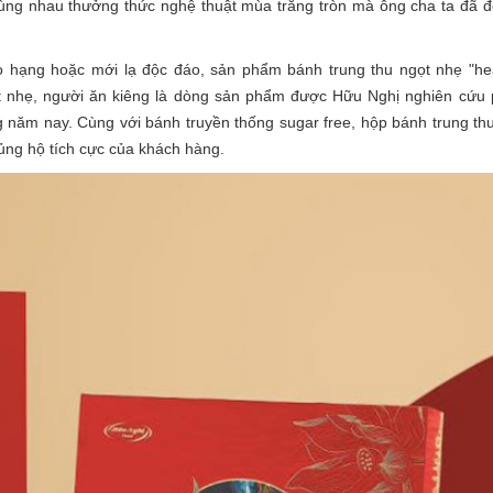
cùng nhau thưởng thức nghệ thuật mùa trăng tròn mà ông cha ta đã để
hạng hoặc mới lạ độc đáo, sản phẩm bánh trung thu ngọt nhẹ "hea
t nhẹ, người ăn kiêng là dòng sản phẩm được Hữu Nghị nghiên cứu p
g năm nay. Cùng với bánh truyền thống sugar free, hộp bánh trung t
ng hộ tích cực của khách hàng.