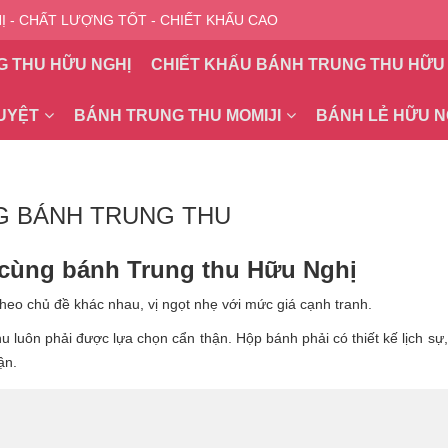
 - CHẤT LƯỢNG TỐT - CHIẾT KHẤU CAO
G THU HỮU NGHỊ
CHIẾT KHẤU BÁNH TRUNG THU HỮU
UYỆT
BÁNH TRUNG THU MOMIJI
BÁNH LẺ HỮU N
G BÁNH TRUNG THU
i" cùng bánh Trung thu Hữu Nghị
heo chủ đề khác nhau, vị ngọt nhẹ với mức giá cạnh tranh.
 luôn phải được lựa chọn cẩn thận. Hộp bánh phải có thiết kế lịch sự,
ận.