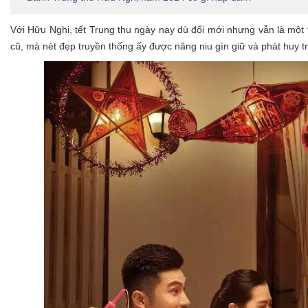
Với Hữu Nghị, tết Trung thu ngày nay dù đổi mới nhưng vẫn là một
cũ, mà nét đẹp truyền thống ấy được nâng niu gìn giữ và phát huy t