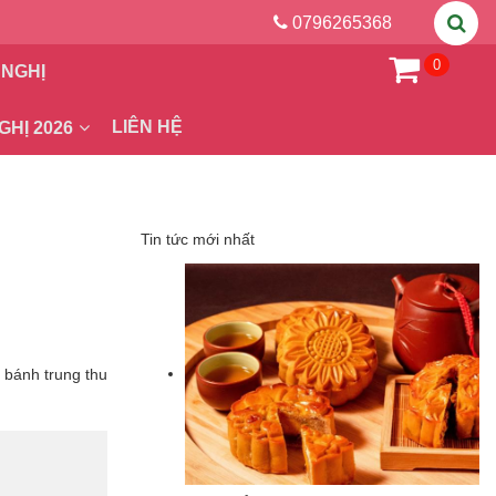
0796265368
0
 NGHỊ
LIÊN HỆ
GHỊ 2026
Tin tức mới nhất
 bánh trung thu