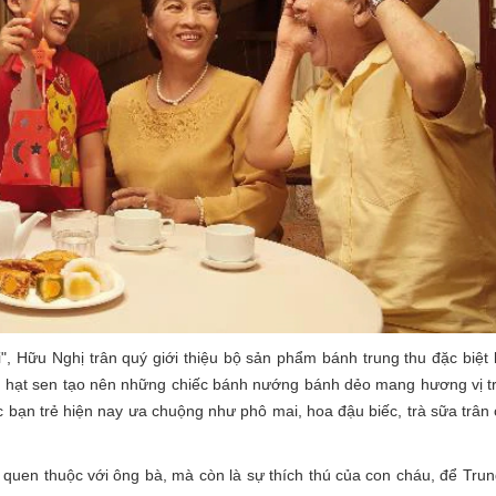
đại", Hữu Nghị trân quý giới thiệu bộ sản phẩm bánh trung thu đặc biệt
anh, hạt sen tạo nên những chiếc bánh nướng bánh dẻo mang hương vị 
bạn trẻ hiện nay ưa chuộng như phô mai, hoa đậu biếc, trà sữa trân
uen thuộc với ông bà, mà còn là sự thích thú của con cháu, để Trun