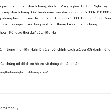
 người thân, tri ân khách hàng, đối tác. Với ý nghĩa đó, Hữu Nghị xây
 tượng khách hàng. Giá bánh năm nay dao động từ 45.000- 110.000 đ
ng những hương vị mới lạ có giá từ 390.000 - 1.980.000 đồng/hộp. Đồng
hị đến tay người tiêu dùng một cách thuận lợi và nhanh chóng.
hoa - Kết giao thời đại" của Hữu Nghị.
nh trung thu Hữu Nghị lẻ và sỉ với chính sách giá ưu đãi dành riên
 của chúng tôi để được hỗ trợ về thông tin sản phẩm.
trungthuhuunghichinhhang.com/
02/08/2024
)