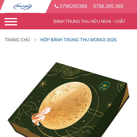
0796265368
0796.265.368
BÁNH TRUNG THU HỮU NGHỊ - CHẤT LƯỢNG TỐT - CHIẾT KHẤU CAO
TRANG CHỦ
HỘP BÁNH TRUNG THU MOMIJI 2026