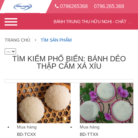
0796265368
0796.265.368
BÁNH TRUNG THU HỮU NGHỊ - CHẤT LƯỢNG TỐT - CHIẾT KHẤU CAO
TRANG CHỦ
TÌM SẢN PHẨM
TÌM KIẾM PHỔ BIẾN: BÁNH DẺO
THẬP CẨM XÁ XÍU
Mua hàng
Mua hàng
BD-TCXX
BD-TTXX