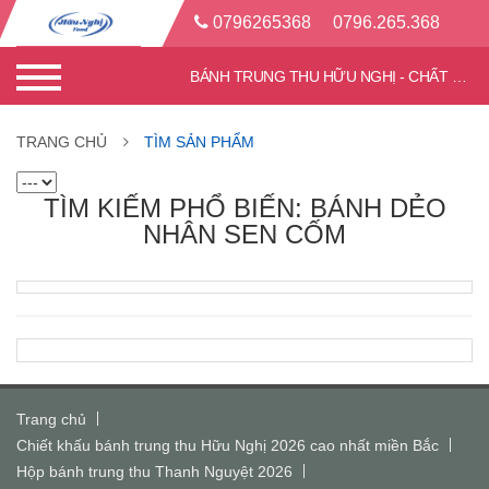
0796265368
0796.265.368
BÁNH TRUNG THU HỮU NGHỊ - CHẤT LƯỢNG TỐT - CHIẾT KHẤU CAO
TRANG CHỦ
TÌM SẢN PHẨM
TÌM KIẾM PHỔ BIẾN: BÁNH DẺO
NHÂN SEN CỐM
Trang chủ
Chiết khấu bánh trung thu Hữu Nghị 2026 cao nhất miền Bắc
Hộp bánh trung thu Thanh Nguyệt 2026