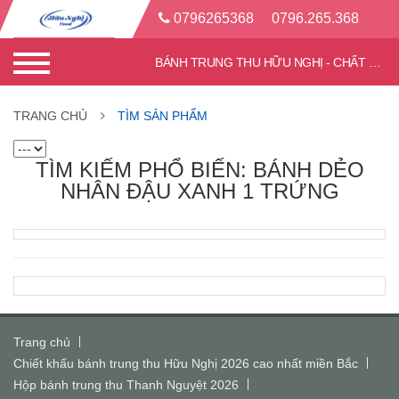
0796265368
0796.265.368
BÁNH TRUNG THU HỮU NGHỊ - CHẤT LƯỢNG TỐT - CHIẾT KHẤU CAO
TRANG CHỦ
TÌM SẢN PHẨM
TÌM KIẾM PHỔ BIẾN: BÁNH DẺO
NHÂN ĐẬU XANH 1 TRỨNG
Trang chủ
Chiết khấu bánh trung thu Hữu Nghị 2026 cao nhất miền Bắc
Hộp bánh trung thu Thanh Nguyệt 2026