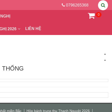
0796265368
0
 NGHỊ
LIÊN HỆ
GHỊ 2026
N THỐNG
nhất miền Bắc
Hộp bánh trung thu Thanh Nguyệt 2026