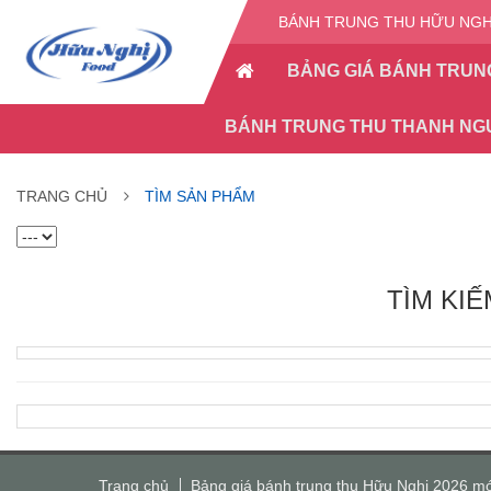
BÁNH TRUNG THU HỮU NGHỊ
BẢNG GIÁ BÁNH TRUN
BÁNH TRUNG THU THANH NG
TRANG CHỦ
TÌM SẢN PHẨM
TÌM KI
Trang chủ
Bảng giá bánh trung thu Hữu Nghị 2026 mớ