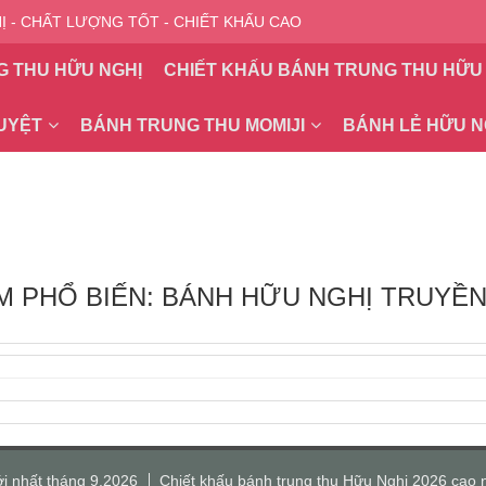
 - CHẤT LƯỢNG TỐT - CHIẾT KHẤU CAO
G THU HỮU NGHỊ
CHIẾT KHẤU BÁNH TRUNG THU HỮU
UYỆT
BÁNH TRUNG THU MOMIJI
BÁNH LẺ HỮU N
ẾM PHỔ BIẾN: BÁNH HỮU NGHỊ TRUYỀ
i nhất tháng 9.2026
Chiết khấu bánh trung thu Hữu Nghị 2026 cao 