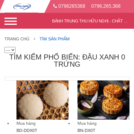
0796265368
0796.265.368
BÁNH TRUNG THU HỮU NGHỊ - CHẤT LƯỢNG TỐT - CHIẾT KHẤU CAO
TRANG CHỦ
TÌM SẢN PHẨM
TÌM KIẾM PHỔ BIẾN: ĐẬU XANH 0
TRỨNG
Mua hàng
Mua hàng
BD-DDX0T
BN-DX0T