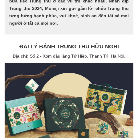
bữa tiệc Trung thu ở các vũ trụ khác nhau. Nhân dịp
Trung thu 2024, Momiji xin gửi gắm lời chúc Trung thu
tưng bừng hạnh phúc, vui khoẻ, bình an đến tất cả mọi
người ở tất cả mọi nơi.
ĐẠI LÝ BÁNH TRUNG THU HỮU NGHỊ
Địa chỉ:
Số 2 - Xóm đầu làng Tứ Hiệp, Thanh Trì, Hà Nội.