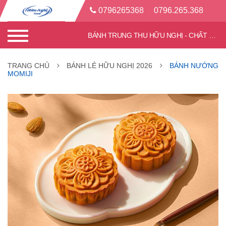
0796265368
0796.265.368
BÁNH TRUNG THU HỮU NGHỊ - CHẤT LƯỢNG TỐT - CHIẾT KHẤU CAO
TRANG CHỦ
BÁNH LẺ HỮU NGHỊ 2026
BÁNH NƯỚNG
MOMIJI