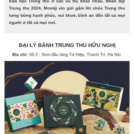
bữa tiệc Trung thu ở các vũ trụ khác nhau. Nhân dịp
Trung thu 2024, Momiji xin gửi gắm lời chúc Trung thu
tưng bừng hạnh phúc, vui khoẻ, bình an đến tất cả mọi
người ở tất cả mọi nơi.
ĐẠI LÝ BÁNH TRUNG THU HỮU NGHỊ
Địa chỉ:
Số 2 - Xóm đầu làng Tứ Hiệp, Thanh Trì, Hà Nội.