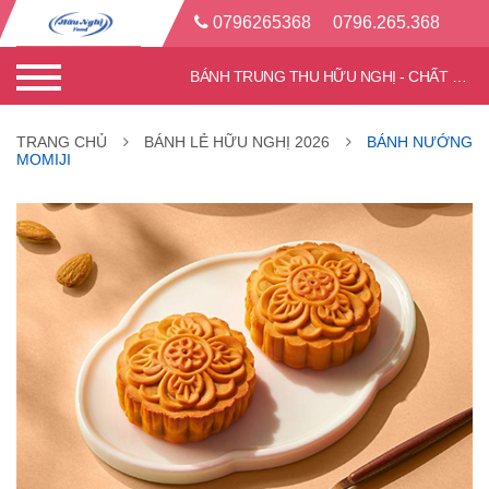
0796265368
0796.265.368
BÁNH TRUNG THU HỮU NGHỊ - CHẤT LƯỢNG TỐT - CHIẾT KHẤU CAO
TRANG CHỦ
BÁNH LẺ HỮU NGHỊ 2026
BÁNH NƯỚNG
MOMIJI