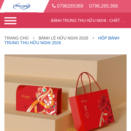
0796265368
0796.265.368
BÁNH TRUNG THU HỮU NGHỊ - CHẤT LƯỢNG TỐT - CHIẾT KHẤU CAO
TRANG CHỦ
BÁNH LẺ HỮU NGHỊ 2026
HỘP BÁNH
TRUNG THU HỮU NGHỊ 2026