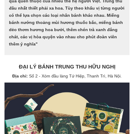
quà quen thuộc của nhiều thế hệ người Việt. Trung thu
đâu nhất thiết phải xa hoa. Tùy theo khẩu vị từng người
có thể lựa chọn các loại nhân bánh khác nhau. Miếng
bánh nướng thoảng mùi hương thuốc bắc, miếng bánh
dẻo thơm hương hoa bưởi, thêm chén trà xanh đắng
chát, các vị hòa quyện vào nhau cho phút đoàn viên
thêm ý nghĩa"
ĐẠI LÝ BÁNH TRUNG THU HỮU NGHỊ
Địa chỉ:
Số 2 - Xóm đầu làng Tứ Hiệp, Thanh Trì, Hà Nội.