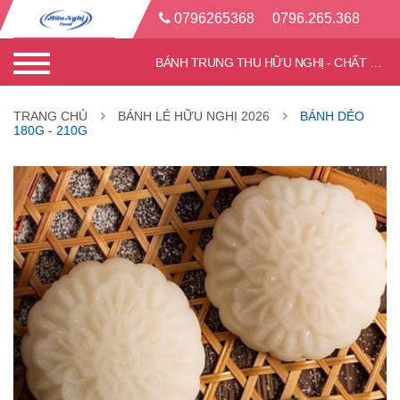
0796265368
0796.265.368
BÁNH TRUNG THU HỮU NGHỊ - CHẤT LƯỢNG TỐT - CHIẾT KHẤU CAO
TRANG CHỦ
BÁNH LẺ HỮU NGHỊ 2026
BÁNH DẺO
180G - 210G